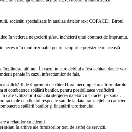
atură, societăți specializate în analiza datelor (ex: COFACE), Biroul
ideo în vederea negocierii și/sau încheierii unui contract de împrumut.
ste necesar în mod rezonabil pentru scopurile prevăzute în această
se împlinește ultimul. În cazul în care debitul a fost achitat, datele vor
nderii penale în cazul infracțiunilor de fals.
gerea solicitării de împrumut de către Hora, necompletarea formularului
 și combaterea spălării banilor, pentru posibilitatea verificării
în care Utilizatorul solicită ștergerea datelor cu caracter personal.
contractuale cu clientul respectiv sau de la data tranzacției cu caracter
combaterea spălării banilor și finanțării terorismului.
e a relațiilor cu clienții
 și/sau în arhive ale furnizorilor terți de astfel de servicii.