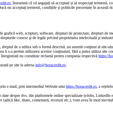
redit.ro
, înseamnă că vă angajați să acceptați și să respectați termenii, con
acă nu acceptați termenii, condițiile și politicile prezentate în această d
de grafică web, scripturi, software, drepturi de proiectare, drepturi de mo
 drepturile conexe şi de legile privind proprietatea intelectuală şi indust
d, dreptul de a utiliza sub o formă descrisă, un anumit conţinut al site-ulu
a li s-a permis utilizarea acestor conţinuturi, fără a putea utiliza alte c
înregistrată nu constituie reclamă pentru compania respectivă
https://h
izată pe site la adresa
info@horacredit.ro
.
 prin e-mail, prin intermediul Website-ului
https://horacredit.ro
, a rețelel
date despre dvs. din platformele online specializate (eJobs, LinkedIn etc
 (adică like, share, comentarii, recenzii etc.), vom avea în mod inevitabi