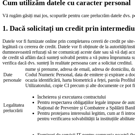
Cum utilizăm datele cu caracter personal
Vă rugăm găsiți mai jos, scopurile pentru care prelucrăm datele dvs. p
1. Dacă solicitați un credit prin intermediu
Datele vor fi furnizate online prin completarea cererii de credit pe site
legătură cu cererea de credit. Datele vor fi obținute de la autorități/ins
dumneavoastră refuzați să ne comunicați aceste date sau să vă dați acord
de credit să aflăm dacă sunteți solvabil pentru a vă putea împrumuta sum
verifica dacă dvs. sunteți în realitate persoana care a solicitat creditul.
nume și prenume, adresa de email, adresa de domiciliu, data 
Date
Codul Numeric Personal, data de emitere și expirare a docume
personale
ocazia identificării, harta biometrică a feței, parola Profil
Utilizatorului, copie CI precum și alte documente ce pot fi 
încheierea și executarea contractului
Pentru respectarea obligațiilor legale impuse de auto
Legalitatea
Național de Prevenire și Combatere a Spălării Banilor 
prelucrării
Pentru protejarea interesului legitim, cum ar fi int
pentru verificarea solvabilității la instituțiile abil
Furnizori de servicii IT pentru compania noastră (ho