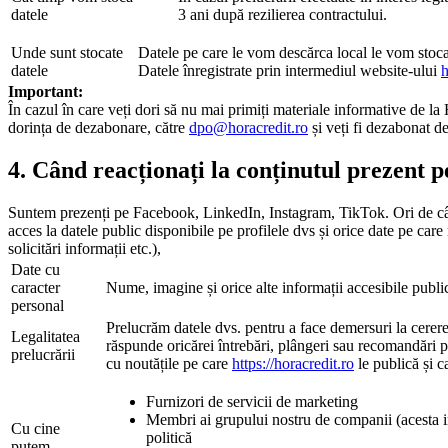
datele
3 ani după rezilierea contractului.
Unde sunt stocate
Datele pe care le vom descărca local le vom stoca 
datele
Datele înregistrate prin intermediul website-ului
h
Important:
În cazul în care veți dori să nu mai primiți materiale informative de la 
dorința de dezabonare, către
dpo@horacredit.ro
și veți fi dezabonat d
4. Când reacționați la conținutul prezent pe
Suntem prezenți pe Facebook, LinkedIn, Instagram, TikTok. Ori de câte o
acces la datele public disponibile pe profilele dvs și orice date pe care
solicitări informații etc.),
Date cu
caracter
Nume, imagine și orice alte informații accesibile publi
personal
Prelucrăm datele dvs. pentru a face demersuri la cerere
Legalitatea
răspunde oricărei întrebări, plângeri sau recomandări pe 
prelucrării
cu noutățile pe care
https://horacredit.ro
le publică și c
Furnizori de servicii de marketing
Membri ai grupului nostru de companii (acesta in
Cu cine
politică
putem