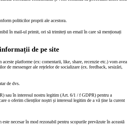
orm politicilor proprii ale acestora.
bil în mail-ul primit, ori să trimiteți un email în care să menționați
informații de pe site
 aceste platforme (ex: comentarii, like, share, recenzie etc.) vom avea
ilor de messenger ale rețelelor de socializare (ex. feedback, sesizări,
ntar de dvs.
R) sau în interesul nostru legitim (Art. 6/1 / f GDPR) pentru a
re o oferim clienților noștri și interesul legitim de a vă ține la curent
m este necesar în mod rezonabil pentru scopurile prevăzute în această