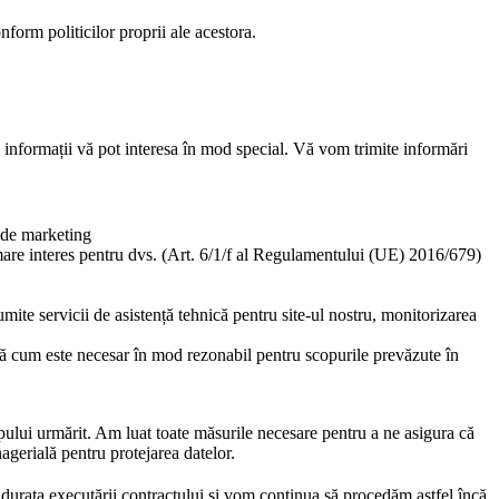
orm politicilor proprii ale acestora.
te informații vă pot interesa în mod special. Vă vom trimite informări
 de marketing
e mare interes pentru dvs. (Art. 6/1/f al Regulamentului (UE) 2016/679)
ite servicii de asistență tehnică pentru site-ul nostru, monitorizarea
pă cum este necesar în mod rezonabil pentru scopurile prevăzute în
pului urmărit. Am luat toate măsurile necesare pentru a ne asigura că
nagerială pentru protejarea datelor.
pe durata executării contractului și vom continua să procedăm astfel încă