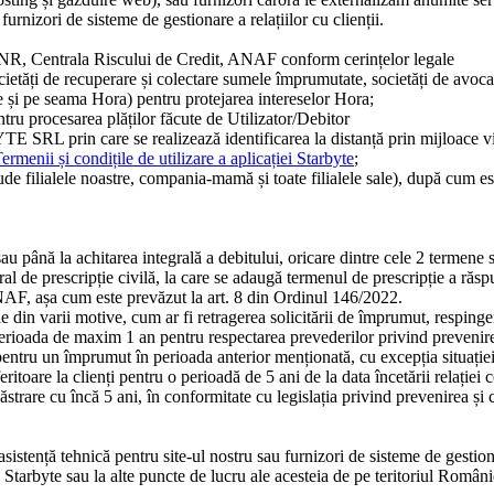
 furnizori de sisteme de gestionare a relațiilor cu clienții.
a, BNR, Centrala Riscului de Credit, ANAF conform cerințelor legale
societăți de recuperare și colectare sumele împrumutate, societăți de avoc
le și pe seama Hora) pentru protejarea intereselor Hora;
tru procesarea plăților făcute de Utilizator/Debitor
TE SRL prin care se realizează identificarea la distanță prin mijloace v
ermenii și condițile de utilizare a aplicației Starbyte
;
de filialele noastre, compania-mamă și toate filialele sale), după cum e
/sau până la achitarea integrală a debitului, oricare dintre cele 2 termene 
l de prescripție civilă, la care se adaugă termenul de prescripție a răspu
NAF, așa cum este prevăzut la art. 8 din Ordinul 146/2022.
e din varii motive, cum ar fi retragerea solicitării de împrumut, respin
 perioada de maxim 1 an pentru respectarea prevederilor privind prevenirea
 pentru un împrumut în perioada anterior menționată, cu excepția situației 
ritoare la clienți pentru o perioadă de 5 ani de la data încetării relației 
ăstrare cu încă 5 ani, în conformitate cu legislația privind prevenirea și 
sistență tehnică pentru site-ul nostru sau furnizori de sisteme de gestionar
v Starbyte sau la alte puncte de lucru ale acesteia de pe teritoriul României