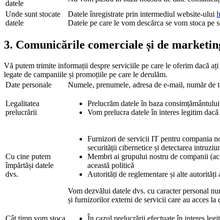
datele
Unde sunt stocate
Datele înregistrate prin intermediul website-ului
h
datele
Datele pe care le vom descărca se vom stoca pe ser
3. Comunicările comerciale și de marketin
Vă putem trimite informații despre serviciile pe care le oferim dacă ați 
legate de campaniile și promoțiile pe care le derulăm.
Date personale
Numele, prenumele, adresa de e-mail, număr de t
Legalitatea
Prelucrăm datele în baza consimțământului
prelucrării
Vom prelucra datele în interes legitim dacă
Furnizori de servicii IT pentru compania noa
securității cibernetice și detectarea intruziun
Cu cine putem
Membri ai grupului nostru de companii (aces
împărtăși datele
această politică
dvs.
Autorități de reglementare și alte autorități 
Vom dezvălui datele dvs. cu caracter personal numa
și furnizorilor externi de servicii care au acces l
Cât timp vom stoca
În cazul prelucrării efectuate în interes le