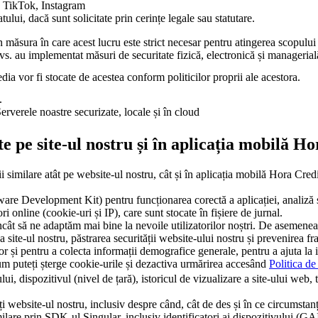
, TikTok, Instagram
atului, dacă sunt solicitate prin cerințe legale sau statutare.
măsura în care acest lucru este strict necesar pentru atingerea scopului
 dvs. au implementat măsuri de securitate fizică, electronică și managerial
dia vor fi stocate de acestea conform politicilor proprii ale acestora.
.
rverele noastre securizate, locale și în cloud
te pe site-ul nostru și în aplicația mobilă H
 similare atât pe website-ul nostru, cât și în aplicația mobilă Hora Credi
ware Development Kit) pentru funcționarea corectă a aplicației, analiză 
i online (cookie-uri și IP), care sunt stocate în fișiere de jurnal.
încât să ne adaptăm mai bine la nevoile utilizatorilor noștri. De asemenea
a site-ul nostru, păstrarea securității website-ului nostru și prevenirea fra
or și pentru a colecta informații demografice generale, pentru a ajuta la id
um puteți șterge cookie-urile și dezactiva urmărirea accesând
Politica de
ui, dispozitivul (nivel de țară), istoricul de vizualizare a site-ului web, 
i website-ul nostru, inclusiv despre când, cât de des și în ce circumstanțe 
e similare prin SDK-ul Singular, inclusiv identificatori ai dispozitivu