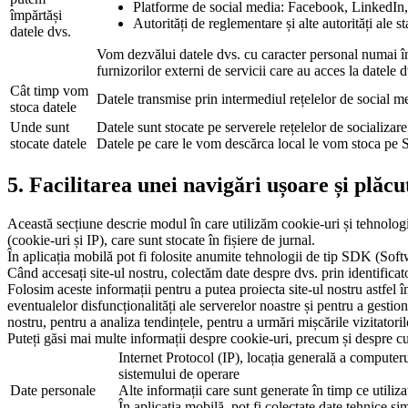
Platforme de social media: Facebook, LinkedIn
împărtăși
Autorități de reglementare și alte autorități ale st
datele dvs.
Vom dezvălui datele dvs. cu caracter personal numai în 
furnizorilor externi de servicii care au acces la datele
Cât timp vom
Datele transmise prin intermediul rețelelor de social me
stoca datele
Unde sunt
Datele sunt stocate pe serverele rețelelor de socializare
stocate datele
Datele pe care le vom descărca local le vom stoca pe Se
5. Facilitarea unei navigări ușoare și plăcu
Această secțiune descrie modul în care utilizăm cookie-uri și tehnologii
(cookie-uri și IP), care sunt stocate în fișiere de jurnal.
În aplicația mobilă pot fi folosite anumite tehnologii de tip SDK (Soft
Când accesați site-ul nostru, colectăm date despre dvs. prin identificator
Folosim aceste informații pentru a putea proiecta site-ul nostru astfel 
eventualelor disfuncționalități ale serverelor noastre și pentru a gestion
nostru, pentru a analiza tendințele, pentru a urmări mișcările vizitatoril
Puteți găsi mai multe informații despre cookie-uri, precum și despre c
Internet Protocol (IP), locația generală a computerul
sistemului de operare
Date personale
Alte informații care sunt generate în timp ce utilizaț
În aplicația mobilă, pot fi colectate date tehnic