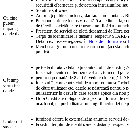
securității cibernetice și detectarea intruziunilor, sau
Soluțiile software
Autorități publice inclusiv, dar fără a ne limita l
Cu cine
Persoane juridice inclusiv, dar fără a ne limita la, 
putem
de Credit, societăți care transmit notificări în nume
împărtăși
Prestatori de servicii de plată desemnați de Hora pen
datele dvs.
Terțul de identificare la distanță, respectiv STARBY
Detalii extinse se regăsesc în
Nota de informare
și
T
Membri al grupului nostru de companii (acesta inclu
politică
pe toată durata valabilității contractului de credit și
fi păstrate pentru un termen de 3 ani, termenul genera
pentru o perioadă de 8 ani în vederea interogării A
Cât timp
În cazul în care contractul de împrumut nu se închei
vom stoca
de către utilizator etc, datele se păstrează pentru o
datele
utilizatorilor în cazul în care aceștia aplică din nou
Hora Credit are obligația de a păstra informațiile refe
ocazional, cu posibilitatea prelungirii perioadei de p
furnizori cărora le externalizăm anumite servicii de a
Unde sunt
la sediul terțului de identificare la distanță, respecti
stocate