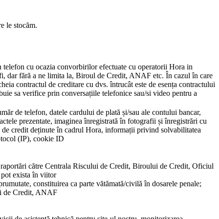
re le stocăm.
in telefon cu ocazia convorbirilor efectuate cu operatorii Hora in
 fi, dar fără a ne limita la, Biroul de Credit, ANAF etc. În cazul în care
heia contractul de creditare cu dvs. întrucât este de esența contractului
uie sa verifice prin conversațiile telefonice sau/si video pentru a
măr de telefon, datele cardului de plată și/sau ale contului bancar,
ele prezentate, imaginea înregistrată în fotografii și înregistrări cu
e de credit deținute în cadrul Hora, informații privind solvabilitatea
otocol (IP), cookie ID
 raportări către Centrala Riscului de Credit, Biroului de Credit, Oficiul
pot exista în viitor
prumutate, constituirea ca parte vătămată/civilă în dosarele penale;
ului de Credit, ANAF
icii de asistență tehnică pentru site-ul nostru, monitorizarea