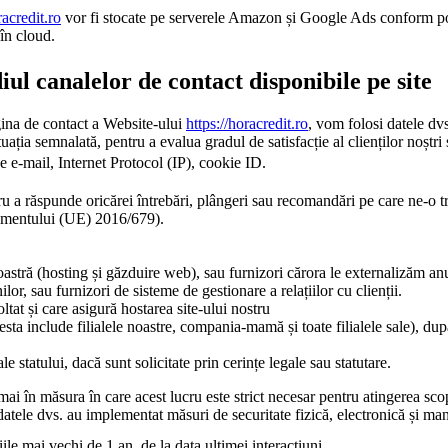
racredit.ro
vor fi stocate pe serverele Amazon și Google Ads conform poli
 în cloud.
iul canalelor de contact disponibile pe site
agina de contact a Website-ului
https://horacredit.ro
, vom folosi datele dvs
ituația semnalată, pentru a evalua gradul de satisfacție al clienților noștr
 e-mail, Internet Protocol (IP), cookie ID.
ru a răspunde oricărei întrebări, plângeri sau recomandări pe care ne-o tri
ulamentului (UE) 2016/679).
stră (hosting și găzduire web), sau furnizori cărora le externalizăm anum
ilor, sau furnizori de sisteme de gestionare a relațiilor cu clienții.
ltat și care asigură hostarea site-ului nostru
ta include filialele noastre, compania-mamă și toate filialele sale), du
ale statului, dacă sunt solicitate prin cerințe legale sau statutare.
i în măsura în care acest lucru este strict necesar pentru atingerea sco
a datele dvs. au implementat măsuri de securitate fizică, electronică și ma
e mai vechi de 1 an, de la data ultimei interacțiuni.