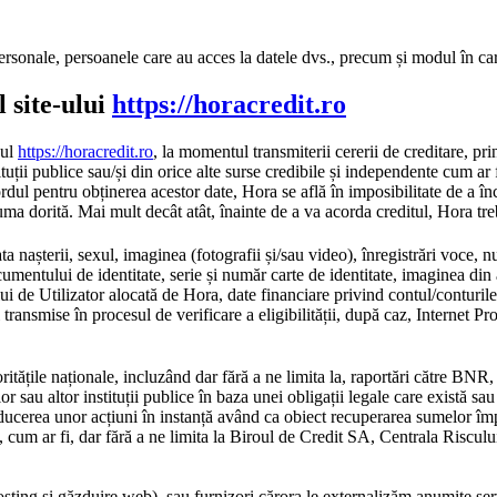
ersonale, persoanele care au acces la datele dvs., precum și modul în ca
l site-ului
https://horacredit.ro
-ul
https://horacredit.ro
, la momentul transmiterii cererii de creditare, pr
tituții publice sau/și din orice alte surse credibile și independente cum ar
ul pentru obținerea acestor date, Hora se află în imposibilitate de a înc
a dorită. Mai mult decât atât, înainte de a va acorda creditul, Hora treb
nașterii, sexul, imaginea (fotografii și/sau video), înregistrări voce, nu
ntului de identitate, serie și număr carte de identitate, imaginea din act
ului de Utilizator alocată de Hora, date financiare privind contul/conturil
transmise în procesul de verificare a eligibilității, după caz, Internet Pr
ritățile naționale, incluzând dar fără a ne limita la, raportări către BNR,
sau altor instituții publice în baza unei obligații legale care există sau 
roducerea unor acțiuni în instanță având ca obiect recuperarea sumelor îm
itate, cum ar fi, dar fără a ne limita la Biroul de Credit SA, Centrala Risc
sting și găzduire web), sau furnizori cărora le externalizăm anumite serv