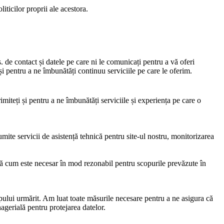
ticilor proprii ale acestora.
. de contact și datele pe care ni le comunicați pentru a vă oferi
i și pentru a ne îmbunătăți continuu serviciile pe care le oferim.
miteți și pentru a ne îmbunătăți serviciile și experiența pe care o
ite servicii de asistență tehnică pentru site-ul nostru, monitorizarea
pă cum este necesar în mod rezonabil pentru scopurile prevăzute în
pului urmărit. Am luat toate măsurile necesare pentru a ne asigura că
nagerială pentru protejarea datelor.