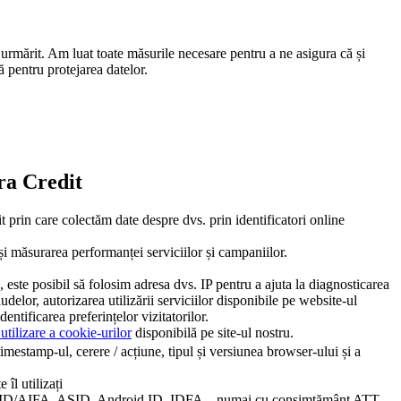
 urmărit. Am luat toate măsurile necesare pentru a ne asigura că și
ă pentru protejarea datelor.
ora Credit
t prin care colectăm date despre dvs. prin identificatori online
și măsurarea performanței serviciilor și campaniilor.
, este posibil să folosim adresa dvs. IP pentru a ajuta la diagnosticarea
udelor, autorizarea utilizării serviciilor disponibile pe website-ul
entificarea preferințelor vizitatorilor.
 utilizare a cookie-urilor
disponibilă pe site-ul nostru.
timestamp-ul, cerere / acțiune, tipul și versiunea browser-ului și a
îl utilizați
lui (GAID/AIFA, ASID, Android ID, IDFA – numai cu consimțământ ATT,