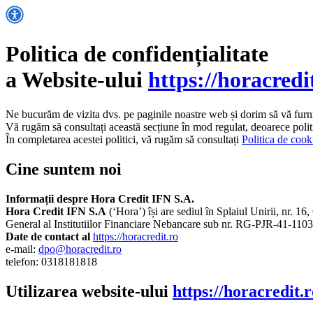
Politica de confidențialitate
a Website-ului
https://horacredi
Ne bucurăm de vizita dvs. pe paginile noastre web și dorim să vă furniz
Vă rugăm să consultați această secțiune în mod regulat, deoarece politi
În completarea acestei politici, vă rugăm să consultați
Politica de cook
Cine suntem noi
Informații despre Hora Credit IFN S.A.
Hora Credit IFN S.A
(‘Hora’) își are sediul în Splaiul Unirii, nr. 1
General al Institutiilor Financiare Nebancare sub nr. RG-PJR-41-110
Date de contact al
https://horacredit.ro
e-mail:
dpo@horacredit.ro
telefon: 0318181818
Utilizarea website-ului
https://horacredit.r