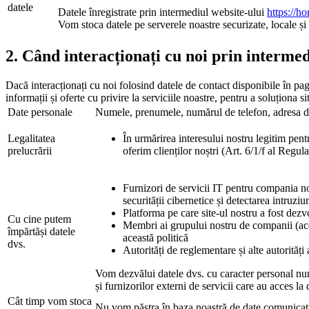
datele
Datele înregistrate prin intermediul website-ului
https://ho
Vom stoca datele pe serverele noastre securizate, locale și
2. Când interacționați cu noi prin intermed
Dacă interacționați cu noi folosind datele de contact disponibile în p
informații și oferte cu privire la serviciile noastre, pentru a soluționa s
Date personale
Numele, prenumele, numărul de telefon, adresa de
Legalitatea
În urmărirea interesului nostru legitim pent
prelucrării
oferim clienților noștri (Art. 6/1/f al Reg
Furnizori de servicii IT pentru compania noa
securității cibernetice și detectarea intruziun
Platforma pe care site-ul nostru a fost dezvo
Cu cine putem
Membri ai grupului nostru de companii (aces
împărtăși datele
această politică
dvs.
Autorități de reglementare și alte autorități 
Vom dezvălui datele dvs. cu caracter personal numa
și furnizorilor externi de servicii care au acces l
Cât timp vom stoca
Nu vom păstra în baza noastră de date comunicațiil