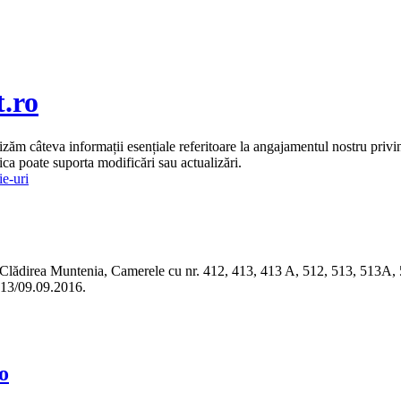
t.ro
ăm câteva informații esențiale referitoare la angajamentul nostru privind
ca poate suporta modificări sau actualizări.
ie-uri
6, Clădirea Muntenia, Camerele cu nr. 412, 413, 413 A, 512, 513, 513A, 50
313/09.09.2016.
o