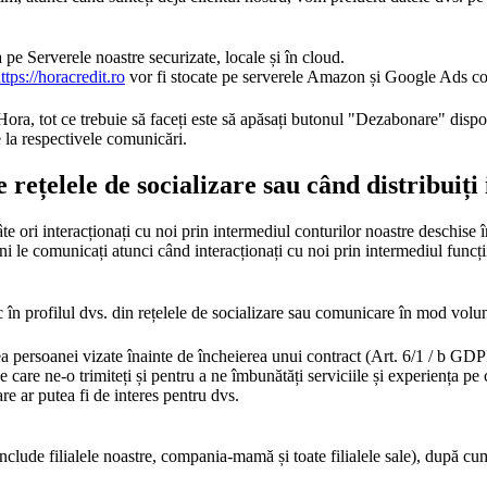
pe Serverele noastre securizate, locale și în cloud.
ttps://horacredit.ro
vor fi stocate pe serverele Amazon și Google Ads conf
Hora, tot ce trebuie să faceți este să apăsați butonul "Dezabonare" disponi
e la respectivele comunicări.
 rețelele de socializare sau când distribuiți 
ri interacționați cu noi prin intermediul conturilor noastre deschise în
 ni le comunicați atunci când interacționați cu noi prin intermediul funcți
c în profilul dvs. din rețelele de socializare sau comunicare în mod volu
a persoanei vizate înainte de încheierea unui contract (Art. 6/1 / b GDP
care ne-o trimiteți și pentru a ne îmbunătăți serviciile și experiența pe ca
are ar putea fi de interes pentru dvs.
clude filialele noastre, compania-mamă și toate filialele sale), după cu