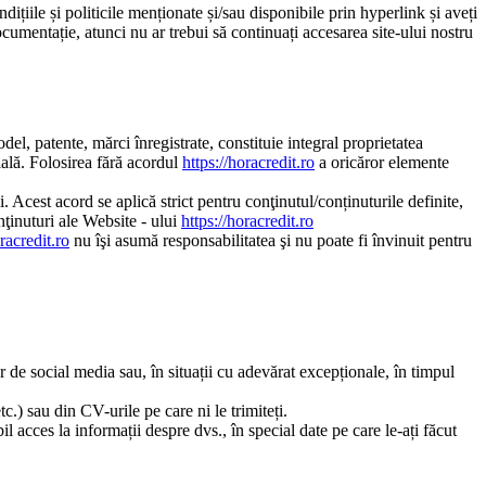
dițiile și politicile menționate și/sau disponibile prin hyperlink și aveți
ocumentație, atunci nu ar trebui să continuați accesarea site-ului nostru
del, patente, mărci înregistrate, constituie integral proprietatea
rială. Folosirea fără acordul
https://horacredit.ro
a oricăror elemente
i. Acest acord se aplică strict pentru conţinutul/conținuturile definite,
onţinuturi ale Website - ului
https://horacredit.ro
oracredit.ro
nu îşi asumă responsabilitatea şi nu poate fi învinuit pentru
or de social media sau, în situații cu adevărat excepționale, în timpul
.) sau din CV-urile pe care ni le trimiteți.
l acces la informații despre dvs., în special date pe care le-ați făcut