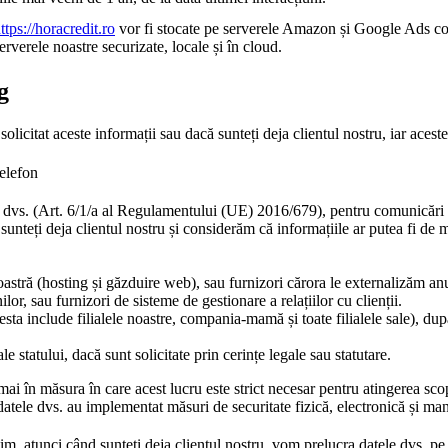
ttps://horacredit.ro
vor fi stocate pe serverele Amazon și Google Ads conf
verele noastre securizate, locale și în cloud.
g
solicitat aceste informații sau dacă sunteți deja clientul nostru, iar aces
elefon
 dvs. (Art. 6/1/a al Regulamentului (UE) 2016/679), pentru comunicări
 sunteți deja clientul nostru și considerăm că informațiile ar putea fi d
stră (hosting și găzduire web), sau furnizori cărora le externalizăm anum
ilor, sau furnizori de sisteme de gestionare a relațiilor cu clienții.
ta include filialele noastre, compania-mamă și toate filialele sale), du
ale statului, dacă sunt solicitate prin cerințe legale sau statutare.
i în măsura în care acest lucru este strict necesar pentru atingerea sco
a datele dvs. au implementat măsuri de securitate fizică, electronică și ma
gitim, atunci când sunteți deja clientul nostru, vom prelucra datele dvs. 