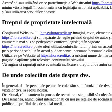
Accesând sau utilizând orice parte/funcție a Website-ului
https://horac
minim vârsta legală în conformitate cu legislația națională aplicabilă. D
și/sau utilizarea serviciilor noastre.
Dreptul de proprietate intelectuală
Conţinutul Website-ului
https://horacredit.ro
: imagini, texte, elemente 
https://horacredit.ro
şi sunt apărate de legile privind dreptul de autor şi
enumerate mai sus se pedepseşte conform legislaţiei în vigoare.
https://horacredit.ro
poate oferi utilizatorului/clientului, printr-un acor
pe o perioadă stabilită în acord şi doar pentru persoana/persoanele căror
Utilizarea pe Website-ul
https://horacredit.ro
a oricărui nume de marca 
pagubele apărute prin folosirea conţinutului site-ului.
Vă rugăm să raportați orice eventuală încălcare a dreptului de autor ses
De unde colectăm date despre dvs.
În general, datele personale pe care le colectăm sunt furnizate de dvs.
vizitelor dvs. la sediul nostru.
Ocazional, când suntem în proces de recrutare, este posibil să colectăm 
De asemenea, atunci când interacționați cu noi pe rețelele de socializare
publice pe profilul dvs. de social media.