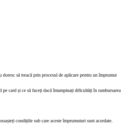
 nu doresc să treacă prin procesul de aplicare pentru un împrumut
 pe card și ce să faceți dacă întampinați dificultăți în rambursarea
cunoașteți condițiile sub care aceste împrumuturi sunt acordate.