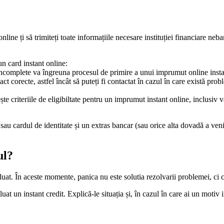
nline ți să trimiteți toate informațiile necesare instituției financiare neb
un card instant online:
incomplete va îngreuna procesul de primire a unui imprumut online insta
act corecte, astfel încât să puteți fi contactat în cazul în care există p
ște criteriile de eligibiltate pentru un imprumut instant online, inclusiv 
sau cardul de identitate și un extras bancar (sau orice alta dovadă a venitu
ul?
 luat. În aceste momente, panica nu este solutia rezolvarii problemei, ci
luat un instant credit. Explică-le situația și, în cazul în care ai un motiv 