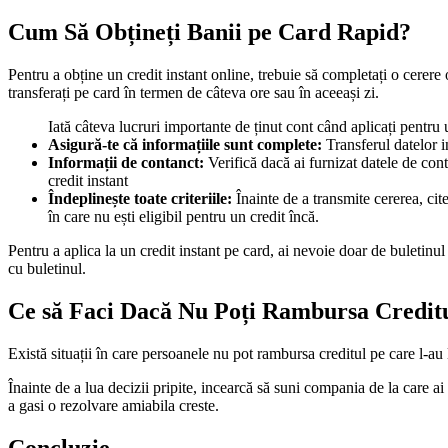
Cum Să Obțineți Banii pe Card Rapid?
Pentru a obține un credit instant online, trebuie să completați o cerere o
transferați pe card în termen de câteva ore sau în aceeași zi.
Iată câteva lucruri importante de ținut cont când aplicați pentru 
Asigură-te că informațiile sunt complete:
Transferul datelor 
Informații de contanct:
Verifică dacă ai furnizat datele de cont
credit instant
Îndeplinește toate criteriile:
Înainte de a transmite cererea, cite
în care nu ești eligibil pentru un credit încă.
Pentru a aplica la un credit instant pe card, ai nevoie doar de buletinul 
cu buletinul.
Ce să Faci Dacă Nu Poți Rambursa Credit
Există situații în care persoanele nu pot rambursa creditul pe care l-au
Înainte de a lua decizii pripite, incearcă să suni compania de la care ai 
a gasi o rezolvare amiabila creste.
Concluzie