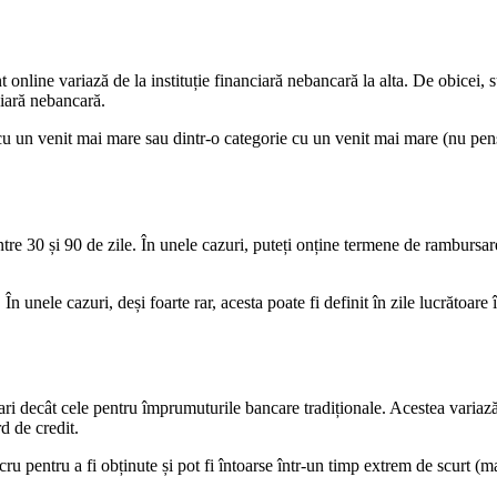
t online variază de la instituție financiară nebancară la alta. De obice
ciară nebancară.
cu un venit mai mare sau dintr-o categorie cu un venit mai mare (nu pen
tre 30 și 90 de zile. În unele cazuri, puteți onține termene de rambursare
 unele cazuri, deși foarte rar, acesta poate fi definit în zile lucrătoare
ari decât cele pentru împrumuturile bancare tradiționale. Acestea variază 
d de credit.
cru pentru a fi obținute și pot fi întoarse într-un timp extrem de scurt (