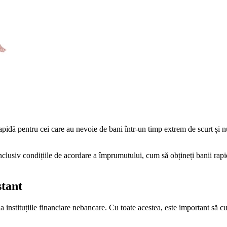
e rapidă pentru cei care au nevoie de bani într-un timp extrem de scurt și
inclusiv condițiile de acordare a împrumutului, cum să obțineți banii rapid
stant
la instituțiile financiare nebancare. Cu toate acestea, este important să 