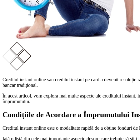
Creditul instant online sau creditul instant pe card a devenit o soluți
bancar tradițional.
În acest articol, vom explora mai multe aspecte ale creditului instant, 
împrumutului.
Condițiile de Acordare a Împrumutului In
Creditul instant online este o modalitate rapidă de a obține fonduri de 
Iată o listă din cele mai importante aspecte despre care trebuie să știți