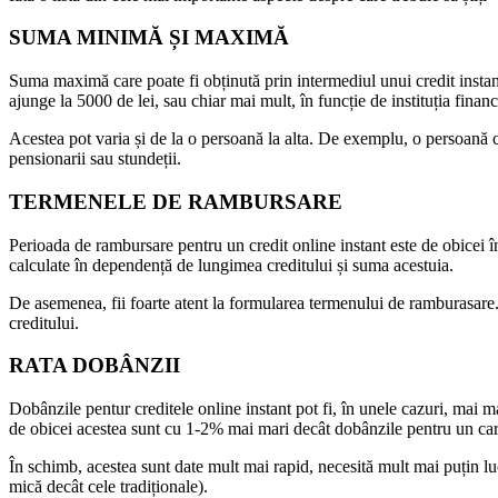
SUMA MINIMĂ ȘI MAXIMĂ
Suma maximă care poate fi obținută prin intermediul unui credit instan
ajunge la 5000 de lei, sau chiar mai mult, în funcție de instituția finan
Acestea pot varia și de la o persoană la alta. De exemplu, o persoană 
pensionarii sau stundeții.
TERMENELE DE RAMBURSARE
Perioada de rambursare pentru un credit online instant este de obicei în
calculate în dependență de lungimea creditului și suma acestuia.
De asemenea, fii foarte atent la formularea termenului de ramburasare. În
creditului.
RATA DOBÂNZII
Dobânzile pentur creditele online instant pot fi, în unele cazuri, mai m
de obicei acestea sunt cu 1-2% mai mari decât dobânzile pentru un car
În schimb, acestea sunt date mult mai rapid, necesită mult mai puțin lu
mică decât cele tradiționale).