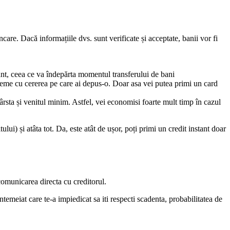
ancare. Dacă informațiile dvs. sunt verificate și acceptate, banii vor fi
nt, ceea ce va îndepărta momentul transferului de bani
robleme cu cererea pe care ai depus-o. Doar asa vei putea primi un card
vârsta și venitul minim. Astfel, vei economisi foarte mult timp în cazul
lui) și atâta tot. Da, este atât de ușor, poți primi un credit instant doar
 comunicarea directa cu creditorul.
intemeiat care te-a impiedicat sa iti respecti scadenta, probabilitatea de