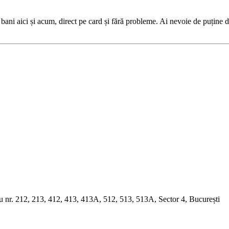
or bani aici și acum, direct pe card și fără probleme. Ai nevoie de puți
e cu nr. 212, 213, 412, 413, 413A, 512, 513, 513A, Sector 4, București