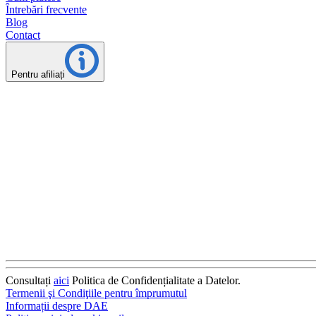
Întrebări frecvente
Blog
Contact
Pentru afiliați
Consultați
aici
Politica de Confidențialitate a Datelor.
Termenii şi Condiţiile pentru împrumutul
Informații despre DAE