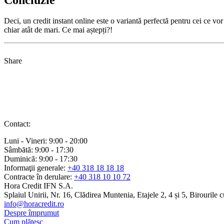
Deci, un credit instant online este o variantă perfectă pentru cei ce v
chiar atât de mari. Ce mai aștepți?!
Share
Contact:
Luni - Vineri:
9:00 - 20:00
Sâmbătă:
9:00 - 17:30
Duminică:
9:00 - 17:30
Informaţii generale:
+40 318 18 18 18
Contracte în derulare:
+40 318 10 10 72
Hora Credit IFN S.A.
Splaiul Unirii, Nr. 16, Clădirea Muntenia, Etajele 2, 4 și 5, Birouril
info@horacredit.ro
Despre împrumut
Cum plătesc