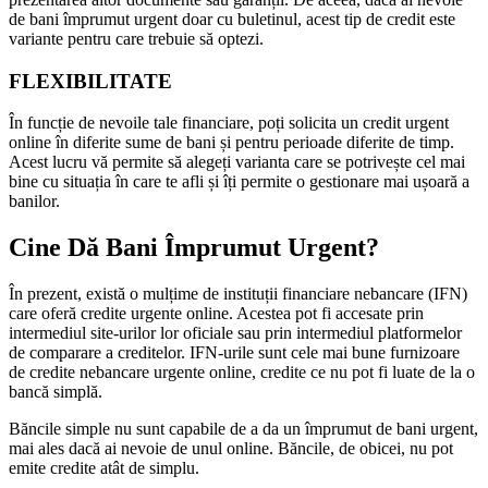
de bani împrumut urgent doar cu buletinul, acest tip de credit este
variante pentru care trebuie să optezi.
FLEXIBILITATE
În funcție de nevoile tale financiare, poți solicita un credit urgent
online în diferite sume de bani și pentru perioade diferite de timp.
Acest lucru vă permite să alegeți varianta care se potrivește cel mai
bine cu situația în care te afli și îți permite o gestionare mai ușoară a
banilor.
Cine Dă Bani Împrumut Urgent?
În prezent, există o mulțime de instituții financiare nebancare (IFN)
care oferă credite urgente online. Acestea pot fi accesate prin
intermediul site-urilor lor oficiale sau prin intermediul platformelor
de comparare a creditelor. IFN-urile sunt cele mai bune furnizoare
de credite nebancare urgente online, credite ce nu pot fi luate de la o
bancă simplă.
Băncile simple nu sunt capabile de a da un împrumut de bani urgent,
mai ales dacă ai nevoie de unul online. Băncile, de obicei, nu pot
emite credite atât de simplu.