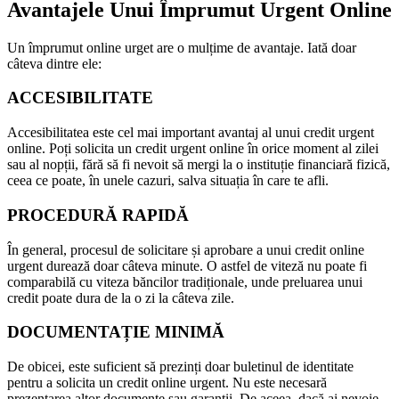
Avantajele Unui Împrumut Urgent Online
Un împrumut online urget are o mulțime de avantaje. Iată doar
câteva dintre ele:
ACCESIBILITATE
Accesibilitatea este cel mai important avantaj al unui credit urgent
online. Poți solicita un credit urgent online în orice moment al zilei
sau al nopții, fără să fi nevoit să mergi la o instituție financiară fizică,
ceea ce poate, în unele cazuri, salva situația în care te afli.
PROCEDURĂ RAPIDĂ
În general, procesul de solicitare și aprobare a unui credit online
urgent durează doar câteva minute. O astfel de viteză nu poate fi
comparabilă cu viteza băncilor tradiționale, unde preluarea unui
credit poate dura de la o zi la câteva zile.
DOCUMENTAȚIE MINIMĂ
De obicei, este suficient să prezinți doar buletinul de identitate
pentru a solicita un credit online urgent. Nu este necesară
prezentarea altor documente sau garanții. De aceea, dacă ai nevoie