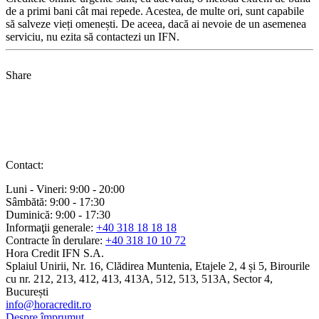
de a primi bani cât mai repede. Acestea, de multe ori, sunt capabile
să salveze vieți omenești. De aceea, dacă ai nevoie de un asemenea
serviciu, nu ezita să contactezi un IFN.
Share
Contact:
Luni - Vineri:
9:00 - 20:00
Sâmbătă:
9:00 - 17:30
Duminică:
9:00 - 17:30
Informaţii generale:
+40 318 18 18 18
Contracte în derulare:
+40 318 10 10 72
Hora Credit IFN S.A.
Splaiul Unirii, Nr. 16, Clădirea Muntenia, Etajele 2, 4 și 5, Birourile
cu nr. 212, 213, 412, 413, 413A, 512, 513, 513A, Sector 4,
București
info@horacredit.ro
Despre împrumut