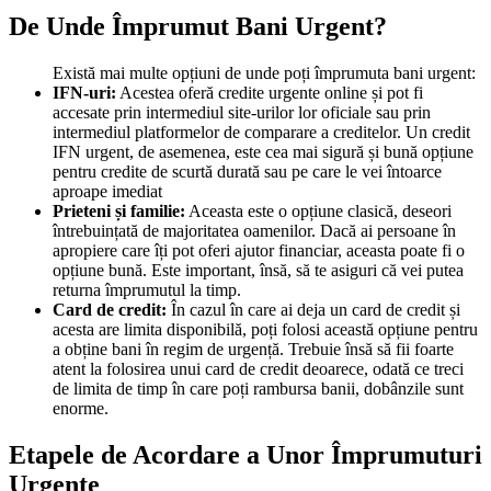
De Unde Împrumut Bani Urgent?
Există mai multe opțiuni de unde poți împrumuta bani urgent:
IFN-uri:
Acestea oferă credite urgente online și pot fi
accesate prin intermediul site-urilor lor oficiale sau prin
intermediul platformelor de comparare a creditelor. Un credit
IFN urgent, de asemenea, este cea mai sigură și bună opțiune
pentru credite de scurtă durată sau pe care le vei întoarce
aproape imediat
Prieteni și familie:
Aceasta este o opțiune clasică, deseori
întrebuințată de majoritatea oamenilor. Dacă ai persoane în
apropiere care îți pot oferi ajutor financiar, aceasta poate fi o
opțiune bună. Este important, însă, să te asiguri că vei putea
returna împrumutul la timp.
Card de credit:
În cazul în care ai deja un card de credit și
acesta are limita disponibilă, poți folosi această opțiune pentru
a obține bani în regim de urgență. Trebuie însă să fii foarte
atent la folosirea unui card de credit deoarece, odată ce treci
de limita de timp în care poți rambursa banii, dobânzile sunt
enorme.
Etapele de Acordare a Unor Împrumuturi
Urgente