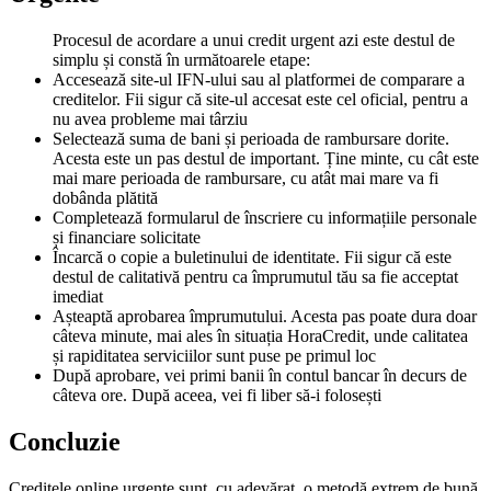
Procesul de acordare a unui credit urgent azi este destul de
simplu și constă în următoarele etape:
Accesează site-ul IFN-ului sau al platformei de comparare a
creditelor. Fii sigur că site-ul accesat este cel oficial, pentru a
nu avea probleme mai târziu
Selectează suma de bani și perioada de rambursare dorite.
Acesta este un pas destul de important. Ține minte, cu cât este
mai mare perioada de rambursare, cu atât mai mare va fi
dobânda plătită
Completează formularul de înscriere cu informațiile personale
și financiare solicitate
Încarcă o copie a buletinului de identitate. Fii sigur că este
destul de calitativă pentru ca împrumutul tău sa fie acceptat
imediat
Așteaptă aprobarea împrumutului. Acesta pas poate dura doar
câteva minute, mai ales în situația HoraCredit, unde calitatea
și rapiditatea serviciilor sunt puse pe primul loc
După aprobare, vei primi banii în contul bancar în decurs de
câteva ore. După aceea, vei fi liber să-i folosești
Concluzie
Creditele online urgente sunt, cu adevărat, o metodă extrem de bună